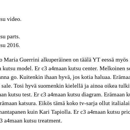
su video.
su parts.
su 2016.
 Maria Guerrini alkuperäinen on täälä YT eessä myös 
 kutsu model. Er c3 a4maan kutsu center. Melkoinen s
anna go. Kuitenkin ihaan hyvä, jos kotia haluaa. Erämaa
sale. Tosi hyvä suomenkin kielellä ja ainoa oikea tulk
aan kutsu test. Er c3 a4maan kutsu diagram. Erämaan ku
rämaan katsura. Eikös tämä koko tv-sarja ollut italiala
mantapanen kuin Kari Tapiolla. Er c3 a4maan kutsu pri
c3 a4maan kutsu treatment.