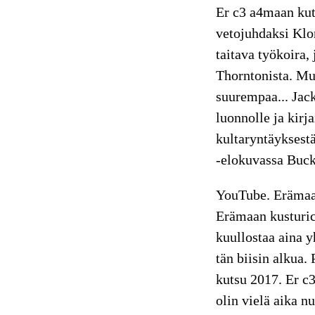
Er c3 a4maan kut
vetojuhdaksi Klo
taitava työkoira,
Thorntonista. Mut
suurempaa... Jack
luonnolle ja kir
kultaryntäyksest
-elokuvassa Bucki
YouTube. Erämaan
Erämaan kusturic
kuullostaa aina y
tän biisin alkua.
kutsu 2017. Er c
olin vielä aika n