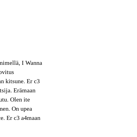
nimellä, I Wanna
ovitus
n kitsune. Er c3
itsija. Erämaan
tu. Olen ite
inen. On upea
ce. Er c3 a4maan