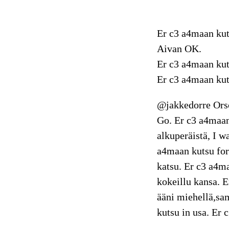
Er c3 a4maan kut
Aivan OK.
Er c3 a4maan kut
Er c3 a4maan kut
@jakkedorre Orso
Go. Er c3 a4maan
alkuperäistä, I w
a4maan kutsu for 
katsu. Er c3 a4m
kokeillu kansa. E
ääni miehellä,sa
kutsu in usa. Er 