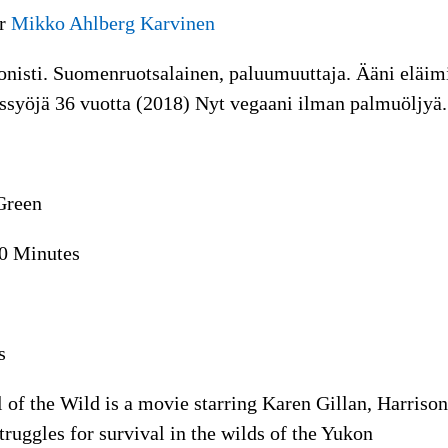
or
Mikko Ahlberg Karvinen
nisti. Suomenruotsalainen, paluumuuttaja. Ääni eläimi
vissyöjä 36 vuotta (2018) Nyt vegaani ilman palmuöljyä
Green
40 Minutes
s
 of the Wild is a movie starring Karen Gillan, Harriso
truggles for survival in the wilds of the Yukon