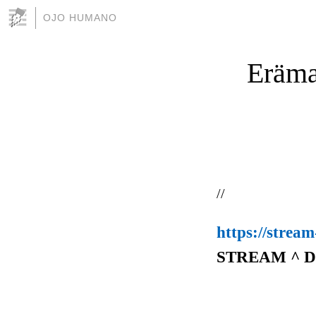
OJO HUMANO
Eräma
//
https://strea
STREAM ^ 