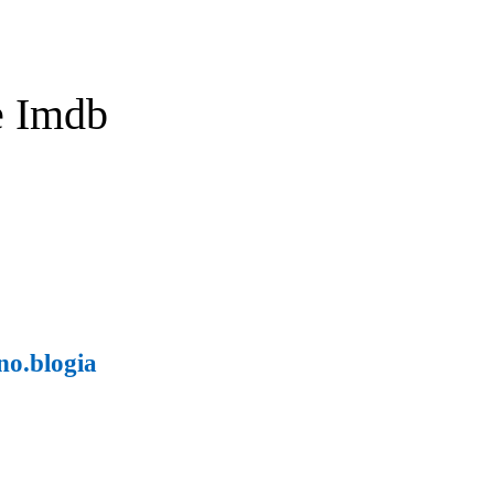
e Imdb
no.blogia