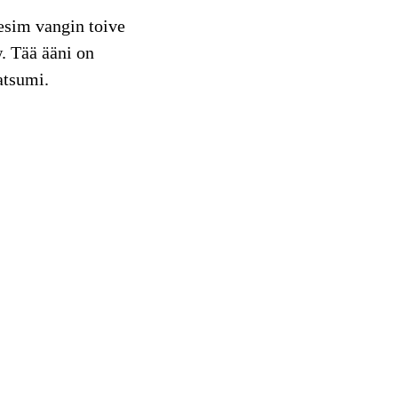
 esim vangin toive
. Tää ääni on
atsumi.