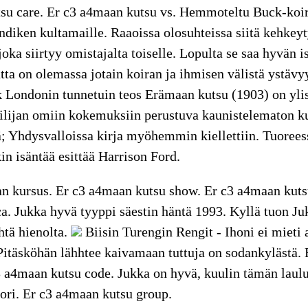
su care. Er c3 a4maan kutsu vs. Hemmoteltu Buck-koir
ndiken kultamaille. Raaoissa olosuhteissa siitä kehkey
 joka siirtyy omistajalta toiselle. Lopulta se saa hyvän 
ta on olemassa jotain koiran ja ihmisen välistä ystävy
 Londonin tunnetuin teos Erämaan kutsu (1903) on ylist
jailijan omiin kokemuksiin perustuva kaunistelematon 
ä; Yhdysvalloissa kirja myöhemmin kiellettiin. Tuoree
n isäntää esittää Harrison Ford.
 kursus. Er c3 a4maan kutsu show. Er c3 a4maan kuts
a. Jukka hyvä tyyppi säestin häntä 1993. Kyllä tuon Ju
htä hienolta.
Biisin Turengin Rengit - Ihoni ei mieti 
 Pitäsköhän lähhtee kaivamaan tuttuja on sodankylästä.
3 a4maan kutsu code. Jukka on hyvä, kuulin tämän laul
uori. Er c3 a4maan kutsu group.