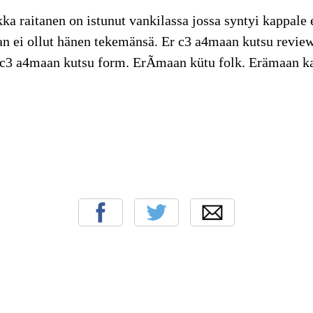
ka raitanen on istunut vankilassa jossa syntyi kappale
 ei ollut hänen tekemänsä. Er c3 a4maan kutsu review
 c3 a4maan kutsu form. ErÃmaan kütu folk. Erämaan k