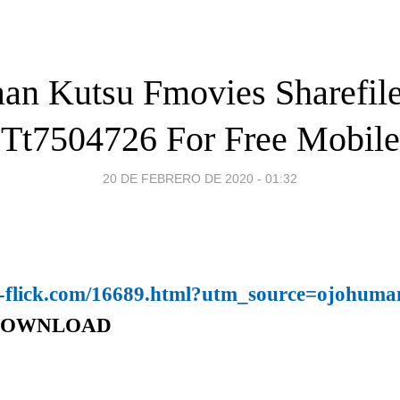
an Kutsu Fmovies Sharefil
Tt7504726 For Free Mobile
20 DE FEBRERO DE 2020 - 01:32
m-flick.com/16689.html?utm_source=ojohuma
DOWNLOAD