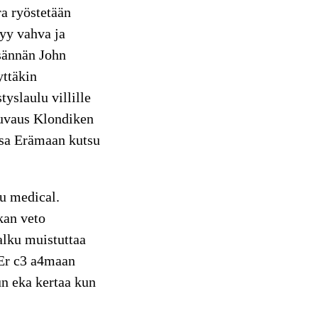
a ryöstetään
tyy vahva ja
isännän John
yttäkin
yslaulu villille
kuvaus Klondiken
ssa Erämaan kutsu
u medical.
kan veto
alku muistuttaa
 Er c3 a4maan
un eka kertaa kun